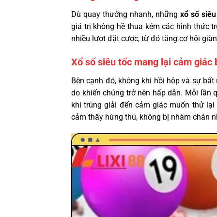
Dù quay thưởng nhanh, những
xổ số siêu
giá trị không hề thua kém các hình thức tr
nhiều lượt đặt cược, từ đó tăng cơ hội già
Xổ số siêu tốc mang lại cảm giác b
Bên cạnh đó, không khi hồi hộp và sự bất
do khiến chúng trở nên hấp dẫn. Mỗi lần q
khi trúng giải đến cảm giác muốn thử lại 
cảm thấy hứng thú, không bị nhàm chán nh