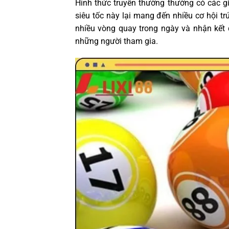
Hình thức truyền thường thường có các gi
siêu tốc này lại mang đến nhiều cơ hội t
nhiều vòng quay trong ngày và nhận kết
những người tham gia.