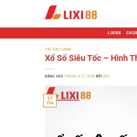
Bỏ
qua
nội
dung
LIXI88
CAS
TIN TỨC LIXI88
Xổ Số Siêu Tốc – Hình T
ĐĂNG VÀO
THÁNG 4 17, 2025
BỞI
SEO
17
Th4