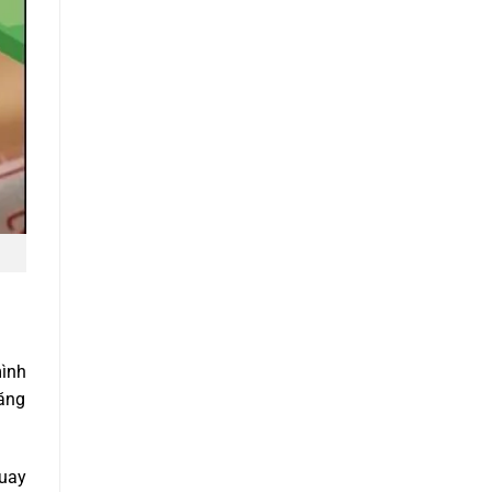
mình
tăng
quay