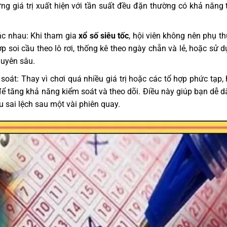
ững giá trị xuất hiện với tần suất đều đặn thường có khả năng 
ác nhau: Khi tham gia
xổ số siêu tốc
, hội viên không nên phụ t
p soi cầu theo lô rơi, thống kê theo ngày chẵn và lẻ, hoặc sử 
huyên sâu.
soát: Thay vì chơi quá nhiều giá trị hoặc các tổ hợp phức tạp,
ể tăng khả năng kiểm soát và theo dõi. Điều này giúp bạn dễ 
u sai lệch sau một vài phiên quay.