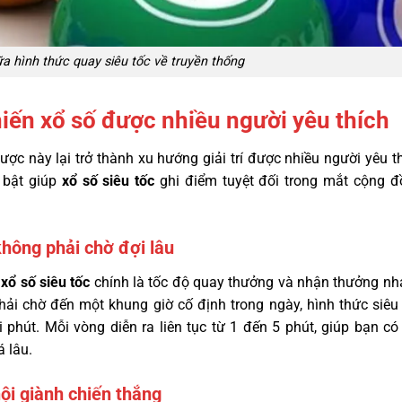
ữa hình thức quay siêu tốc về truyền thống
iến xổ số được nhiều người yêu thích
ợc này lại trở thành xu hướng giải trí được nhiều người yêu t
 bật giúp
xổ số siêu tốc
ghi điểm tuyệt đối trong mắt cộng đ
không phải chờ đợi lâu
a
xổ số siêu tốc
chính là tốc độ quay thưởng và nhận thưởng n
hải chờ đến một khung giờ cố định trong ngày, hình thức siêu
i phút. Mỗi vòng diễn ra liên tục từ 1 đến 5 phút, giúp bạn có
á lâu.
hội giành chiến thắng