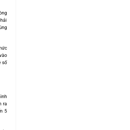
Phát
Triển
vòng
phải
rúng
 mức
 vào
ề số
hình
n ra
ến 5