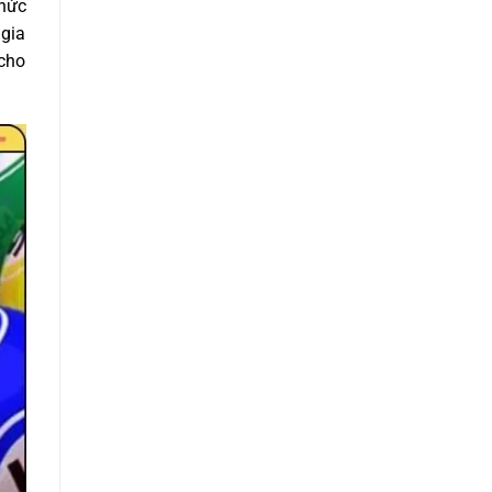
thức
 gia
 cho