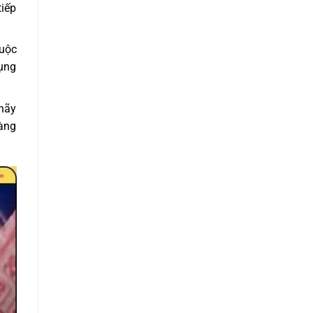
tiếp
huộc
dụng
 hãy
dàng