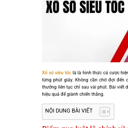
Xổ số siêu tốc
là là hình thức cá cược hiệ
từng phút giây. Không cần chờ đợi đến 
thưởng liên tục chỉ sau vài phút. Bài viế
hiệu quả để giành chiến thắng.
NỘI DUNG BÀI VIẾT